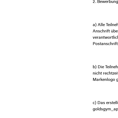
2. Bewerbung
a) Alle Teil
Anschrift übe
verantwortlic
Postanschrift
b) Die Teilne
nicht rechtze
Markenlogo g
c) Das erste
goldsgym_ap