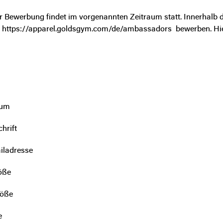
r Bewerbung findet im vorgenannten Zeitraum statt. Innerhalb
:
https://apparel.goldsgym.com/de/ambassadors
bewerben. Hie
tum
hrift
iladresse
öße
röße
e