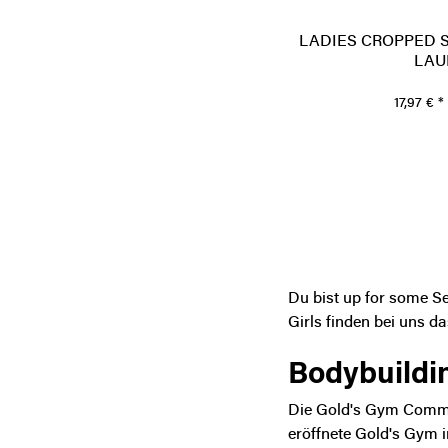
LADIES CROPPED S
LAU
17,97 € *
Du bist up for some Se
Girls finden bei uns d
Bodybuildi
Die Gold's Gym Communi
eröffnete
Gold's Gym i