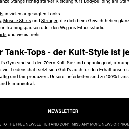
anze Stange richtig starker
Kleidung fürs Bodybuilding
am Star
ts
in vielen angesagten Looks
s
,
Muscle Shirts
und
Stringer
, die dich beim Gewichtheben glän
ür Trainingspausen oder den Weg ins Fitnessstudio
rts
und vieles mehr
Tank-Tops - der Kult-Style ist je
's Gym sind seit den 70ern Kult: Sie sind enganliegend, atmung
 viel Leidenschaft setzt sich Gold's auch für den Erhalt unsere
ltig und fair produziert.
Unsere Lieferketten sind zu 100% tran
und klimaneutral.
NEWSLETTER
E TO THE FREE NEWSLETTER AND DON'T MISS ANY MORE NEWS OR PRO