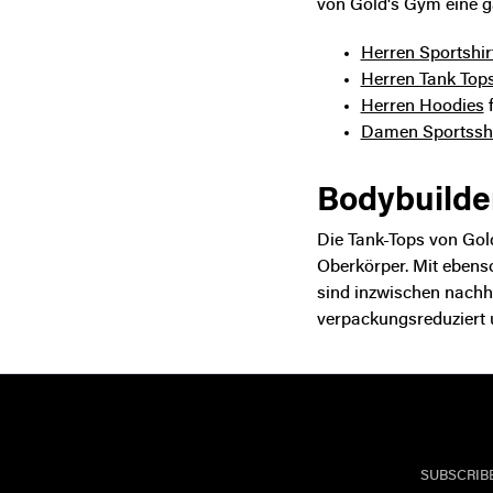
von Gold's Gym eine g
Herren Sportshir
Herren Tank Top
Herren Hoodies
f
Damen Sportsshi
Bodybuilder 
Die Tank-Tops von Gold
Oberkörper. Mit ebenso
sind inzwischen nachha
verpackungsreduziert 
SUBSCRIB