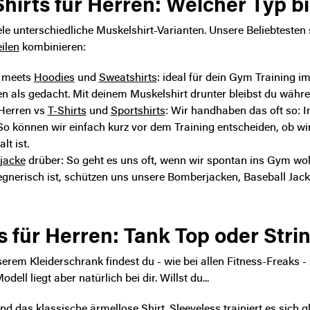
hirts für Herren: Welcher Typ bi
ele unterschiedliche Muskelshirt-Varianten. Unsere Beliebtesten
ilen
kombinieren:
t meets
Hoodies
und
Sweatshirts
: ideal für dein Gym Training 
n als gedacht. Mit deinem Muskelshirt drunter bleibst du währe
 Herren vs
T-Shirts
und
Sportshirts
: Wir handhaben das oft so: I
 So können wir einfach kurz vor dem Training entscheiden, ob w
lt ist.
jacke
drüber
: So geht es uns oft, wenn wir spontan ins Gym wol
egnerisch ist, schützen uns unsere Bomberjacken, Baseball Jac
s für Herren: Tank Top oder Stri
nserem Kleiderschrank findest du - wie bei allen Fitness-Freaks 
ell liegt aber natürlich bei dir. Willst du...
nd das klassische ärmellose Shirt. Sleeveless trainiert es sich g