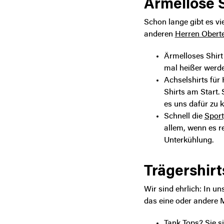
Ärmellose S
Schon lange gibt es vi
anderen
Herren Oberte
Ärmelloses Shir
mal heißer werde
Achselshirts für
Shirts am Start.
es uns dafür zu ka
Schnell die
Sport
allem, wenn es r
Unterkühlung.
Trägershirt
Wir sind ehrlich: In u
das eine oder andere Mod
Tank Tops
?
Sie si