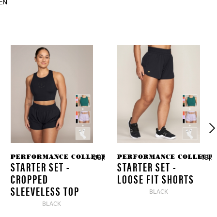
EN
ION
PERFORMANCE COLLECTION
PERFORMANCE COLLECTI
90 € *
59,90 € *
49,9
STARTER SET -
STARTER SET -
CROPPED
LOOSE FIT SHORTS
SLEEVELESS TOP
BLACK
BLACK