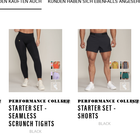
DEN KAUFTEN AUCH
KUNDEN HABEN SICH EBENFALLS ANGESEH
TION
PERFORMANCE COLLECTION
PERFORMANCE COLLECT
90 € *
49,90 € *
54,
STARTER SET -
STARTER SET -
SEAMLESS
SHORTS
SCRUNCH TIGHTS
BLACK
BLACK