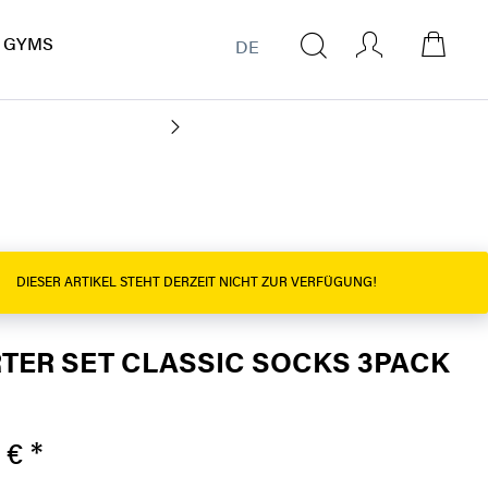
GYMS
DE
CO
DIESER ARTIKEL STEHT DERZEIT NICHT ZUR VERFÜGUNG!
TER SET CLASSIC SOCKS 3PACK
 € *