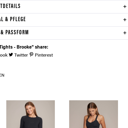
TDETAILS
AL & PFLEGE
 & PASSFORM
Tights - Brooke" share:
book
Twitter
Pinterest
EN