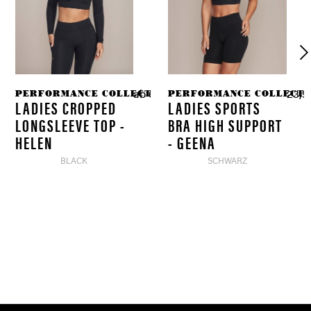
ION
PERFORMANCE COLLECTION
PERFORMANCE COLLECTI
 € *
ab 69,90 € *
23,97
49,90 € *
LADIES CROPPED
LADIES SPORTS
LONGSLEEVE TOP -
BRA HIGH SUPPORT
HELEN
- GEENA
BLACK
SCHWARZ