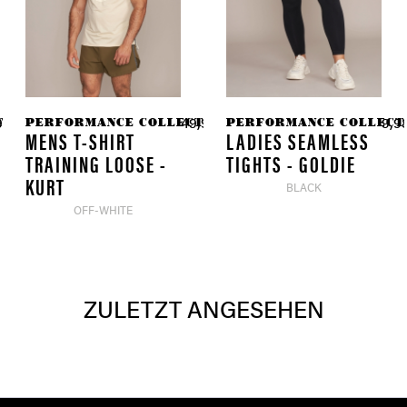
TION
PERFORMANCE COLLECTION
PERFORMANCE COLLECT
97 € *
49,90 € *
9,98
59,90 € *
MENS T-SHIRT
LADIES SEAMLESS
TRAINING LOOSE -
TIGHTS - GOLDIE
KURT
BLACK
OFF-WHITE
ZULETZT ANGESEHEN