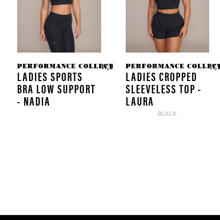
PERFORMANCE COLLECTION
PERFORMANCE COLLEC
17,97 € *
17,
59,90 € *
LADIES SPORTS
LADIES CROPPED
BRA LOW SUPPORT
SLEEVELESS TOP -
- NADIA
LAURA
BLACK