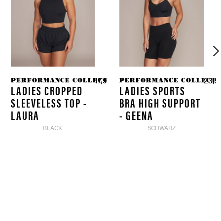
PERFORMANCE COLLECTION
PERFORMANCE COLLECTI
0 € *
17,97 € *
23,97
59,90 € *
LADIES CROPPED
LADIES SPORTS
SLEEVELESS TOP -
BRA HIGH SUPPORT
LAURA
- GEENA
BLACK
SCHWARZ