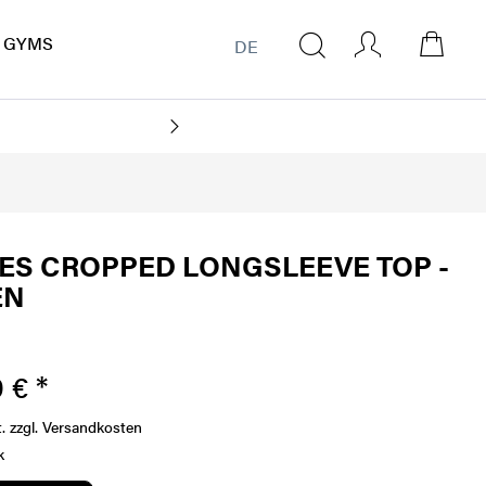
GYMS
DE
NACHHALTI
ES CROPPED LONGSLEEVE TOP -
EN
 € *
t.
zzgl. Versandkosten
k