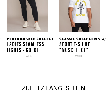
TION
PERFORMANCE COLLECTION
CLASSIC COLLECTION
97 € *
9,98 € *
34,9
59,90 € *
49,90 € *
LADIES SEAMLESS
SPORT T-SHIRT
TIGHTS - GOLDIE
"MUSCLE JOE"
BLACK
WHITE
ZULETZT ANGESEHEN