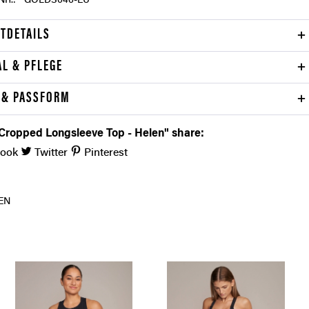
NR.:
GOLDS046-EU
TDETAILS
AL & PFLEGE
 & PASSFORM
Cropped Longsleeve Top - Helen" share:
book
Twitter
Pinterest
EN