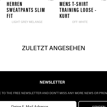
HERREN
MENS T-SHIRT
SWEATPANTS SLIM
TRAINING LOOSE -
FIT
KURT
LIGHT GREY MELANGE
OFF-WHITE
ZULETZT ANGESEHEN
NEWSLETTER
E TO THE FREE NEWSLETTER AND DON'T MISS ANY MORE NEWS OR PRO