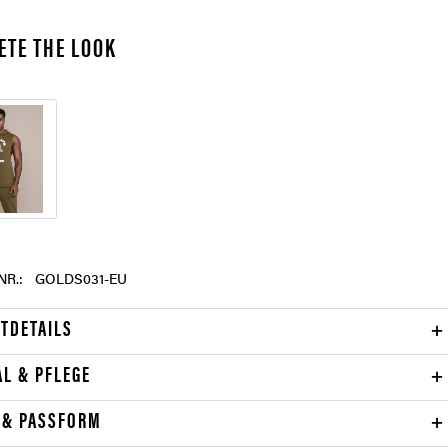
ETE THE LOOK
NR.:
GOLDS031-EU
TDETAILS
AL & PFLEGE
 & PASSFORM