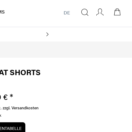
MS
DE
CO
AT SHORTS
 € *
t.
zzgl. Versandkosten
k
NTABELLE