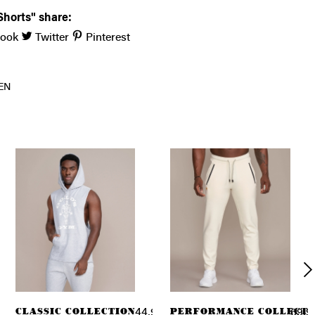
Shorts" share:
book
Twitter
Pinterest
EN
ION
CLASSIC COLLECTION
PERFORMANCE COLLECTI
90 € *
44,90 € *
69,9